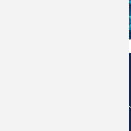
Edificio de Centros de Investigación Eduardo Morales Santos
Universidad de Santiago de Chile
Av. Libertador Bernardo O'Higgins 3363, Estación Central.
Santiago de Chile.