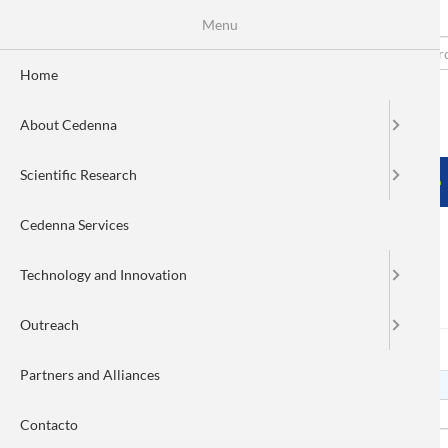
Menu
Skip
to
Search
Fo
main
Home
content
de
About Cedenna
bú
MENÚ PRINCIPAL
Scientific Research
HOME
ABOUT CEDENNA
SCIENTIFIC RESEARCH
Cedenna Services
Technology and Innovation
Log in
Outreach
Log in
(active
Reset your password
Primary
tab)
Partners and Alliances
tabs
Username
Contacto