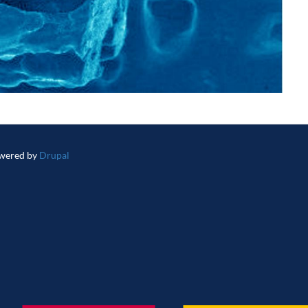
wered by
Drupal