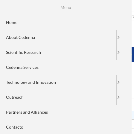
Menu
Skip
to
Search
Fo
main
Home
content
de
About Cedenna
bú
MENÚ PRINCIPAL
Scientific Research
HOME
ABOUT CEDENNA
SCIENTIFIC RESEARCH
Cedenna Services
Technology and Innovation
Log in
Outreach
Log in
(active
Reset your password
Primary
tab)
Partners and Alliances
tabs
Username
Contacto