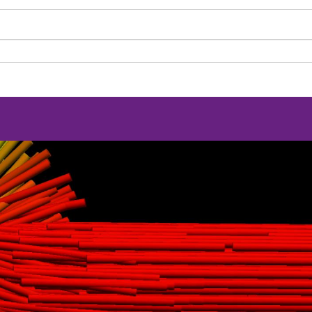
Podcast
National Video Contest Chilean Women in Sciences