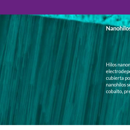
Nanohilo
Hilos nano
electrodep
cubierta por
nanohilos se
cobalto, p