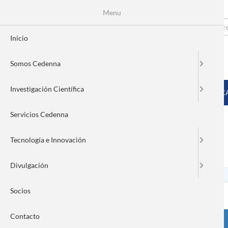
Menu
Pasar
al
Search
Fo
contenido
Inicio
principal
de
Somos Cedenna
bú
MENÚ PRINCIPAL
Investigación Científica
INICIO
SOMOS CEDENNA
INVESTIGACIÓN CIENTÍFIC
Servicios Cedenna
Tecnología e Innovación
Nanonews 232
Divulgación
Socios
Contacto