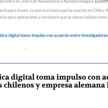
do entre el Centro de Nanociencia y Nanotecnología
CEDEN
Podcast
to para el país, ya que es el único que ha suscrito en Chile 
íficos para aplicaciones y hardware que se comercializan como
Concurso de Video Mujeres Chilenas en Ciencias
tica-digital-toma-impulso-con-acuerdo-entre-investigadore