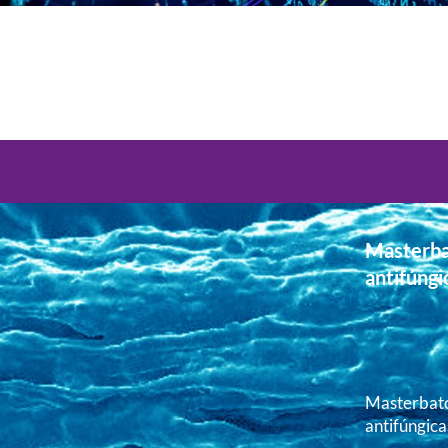
Masterba
antifúngi
Masterbatc
antifúngica