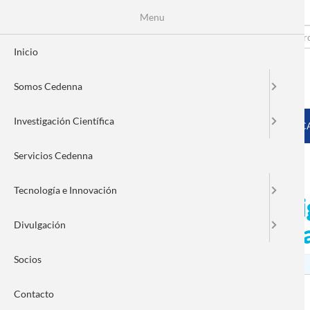
Menu
Pasar
al
Search
Fo
contenido
Inicio
principal
de
Somos Cedenna
bú
MENÚ PRINCIPAL
Investigación Científica
INICIO
SOMOS CEDENNA
INVESTIGACIÓN CIENTÍFIC
Servicios Cedenna
Tecnología e Innovación
Computación cuántica dig
Divulgación
chilenos y empresa ale
Socios
Contacto