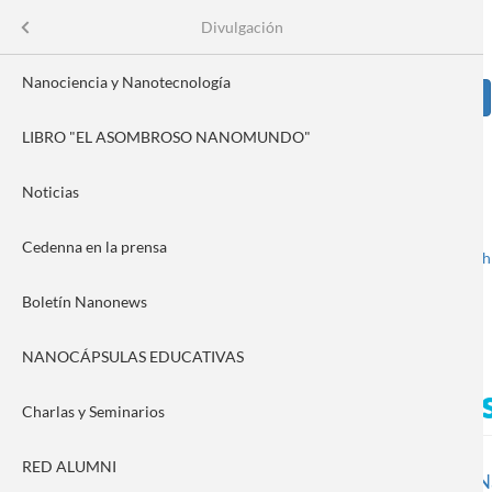
Pasar
Se
Menu
Divulgación
Formulario
al
contenido
de
principal
Nanociencia y Nanotecnología
Sear
búsqueda
LIBRO "EL ASOMBROSO NANOMUNDO"
Image
tífica
Noticias
a
Cedenna en la prensa
Spanish
English
Toggle navigation
vación
Boletín Nanonews
NANOCÁPSULAS EDUCATIVAS
Concurso de Video Mujeres
Charlas y Seminarios
RED ALUMNI
El centro Cedenna es parte de la organización del
Concurso Na