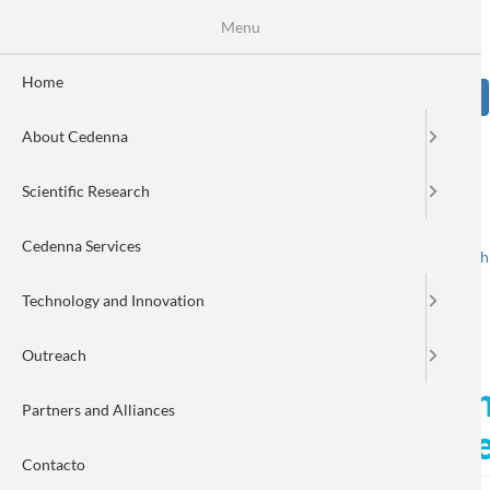
Skip
Se
Menu
Formulario
to
main
de
content
Home
Sear
búsqueda
About Cedenna
Image
Scientific Research
Cedenna Services
Spanish
English
Toggle navigation
Technology and Innovation
Outreach
Sensor para la industria mi
Partners and Alliances
agencia de investigación cie
Contacto