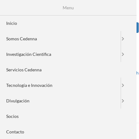
Pasar
Se
Menu
Formulario
al
contenido
de
principal
Inicio
Sear
búsqueda
Somos Cedenna
Image
Investigación Científica
Servicios Cedenna
Spanish
English
Toggle navigation
Tecnología e Innovación
Divulgación
Nanonews 291
Socios
Contacto