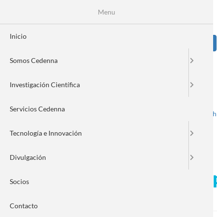
Pasar
Se
Menu
Formulario
al
contenido
de
principal
Inicio
Sear
búsqueda
Somos Cedenna
Image
Investigación Científica
Servicios Cedenna
Spanish
English
Toggle navigation
Tecnología e Innovación
Divulgación
Investigación desarrolla
Socios
la portada de TXS Busines
Contacto