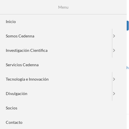
Pasar
Se
Menu
Formulario
al
contenido
de
principal
Inicio
Sear
búsqueda
Somos Cedenna
Image
Investigación Científica
Servicios Cedenna
Spanish
English
Toggle navigation
Tecnología e Innovación
Divulgación
Mauricio Escudey
Socios
Contacto