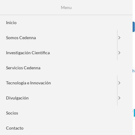
Pasar
Se
Menu
Formulario
al
contenido
de
principal
Inicio
Sear
búsqueda
Somos Cedenna
Image
Investigación Científica
Servicios Cedenna
Spanish
English
Toggle navigation
Tecnología e Innovación
Divulgación
Juan Alejandro Valdivia H
Socios
Contacto