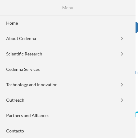
Skip
Se
Menu
Formulario
to
main
de
content
Home
Sear
búsqueda
About Cedenna
Image
Scientific Research
Cedenna Services
Spanish
English
Toggle navigation
Technology and Innovation
Outreach
Felicitaciones a los gana
Partners and Alliances
Contacto