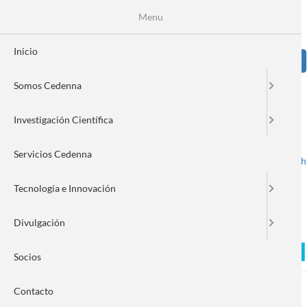
Pasar
Se
Menu
Formulario
al
contenido
de
principal
Inicio
Sear
búsqueda
Somos Cedenna
Image
Investigación Científica
Servicios Cedenna
Spanish
English
Toggle navigation
Tecnología e Innovación
Divulgación
Juliano Casagrande Denard
Socios
Contacto