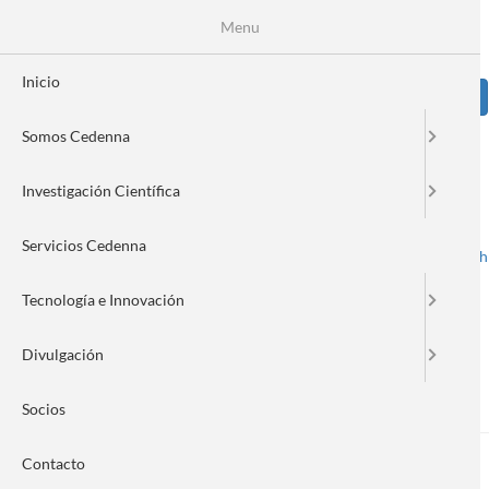
Pasar
Se
Menu
Formulario
al
contenido
de
principal
Inicio
Sear
búsqueda
Somos Cedenna
Image
Investigación Científica
Servicios Cedenna
Spanish
English
Toggle navigation
Tecnología e Innovación
Divulgación
Nanonews 264
Socios
Contacto