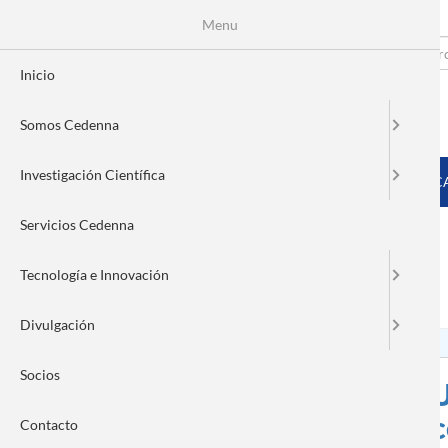
Menu
Pasar
al
Search
Fo
contenido
Inicio
principal
de
Somos Cedenna
bú
MENÚ PRINCIPAL
Investigación Científica
INICIO
SOMOS CEDENNA
INVESTIGACIÓN CIENTÍFIC
Servicios Cedenna
Tecnología e Innovación
Nanociencia
Divulgación
Socios
La importancia de crear
U
opinión: Investigadores del
c
Contacto