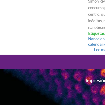
Simón Riv
concurso 
centro, q
inéditas,
nanotecno
Etiquetas
Nanocien
calendari
Lee m
Impresió