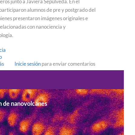
eros junto a Javiera Sepúlveda. En el
participaron alumnos de pre y postgrado del
uienes presentaron imágenes originales e
 relacionadas con nanociencia y
logía.
cia
o
ás
sobre
Inicie sesión
para enviar comentarios
Calendario
de
Nanociencia
ya
tiene
n de nanovolcanes
nuevas
imágenes
para
el
2021