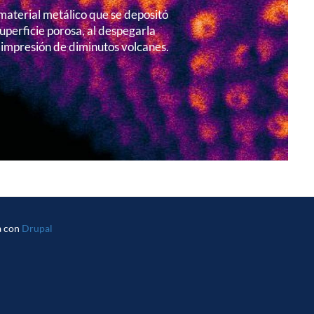
aterial metálico que se depositó
uperficie porosa, al despegarla
 impresión de diminutos volcanes.
a con
Drupal