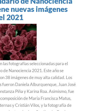
ndario de Nanociencia
de
iene nuevas imágenes
Ciencias,
Dora
el 2021
Altbir,
subraya
en
Puerto
de
Ideas
potencial
de
n las fotografías seleccionadas para el
nano
o de Nanociencia 2021. Este año se
tecnologías
on 38 imágenes de muy alta calidad. Los
para
combatir
 fueron Daniela Alburquenque, Juan José
el
onstanza Piña y Karina Roa. Asimismo, fue
calentamiento
a composición de María Francisca Matus,
global
ernas y Cristián Vilos, y la fotografía de