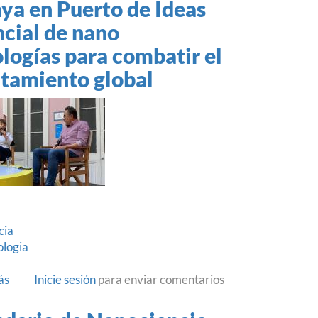
ya en Puerto de Ideas
cial de nano
logías para combatir el
ntamiento global
cia
ologia
ás
sobre
Inicie sesión
para enviar comentarios
Premio
Nacional