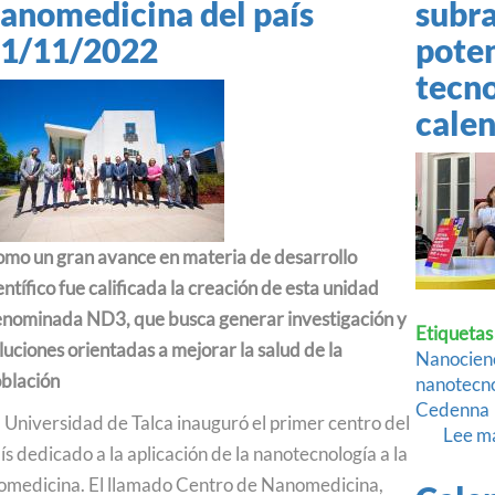
anomedicina del país
subra
Podcast
1/11/2022
poten
tecno
Concurso de Video Mujeres Chilenas en Ciencias
cale
mo un gran avance en materia de desarrollo
entífico fue calificada la creación de esta unidad
nominada ND3, que busca generar investigación y
Etiquetas
luciones orientadas a mejorar la salud de la
Nanocien
blación
nanotecn
Cedenna
 Universidad de Talca inauguró el primer centro del
Lee m
ís dedicado a la aplicación de la nanotecnología a la
omedicina. El llamado Centro de Nanomedicina,