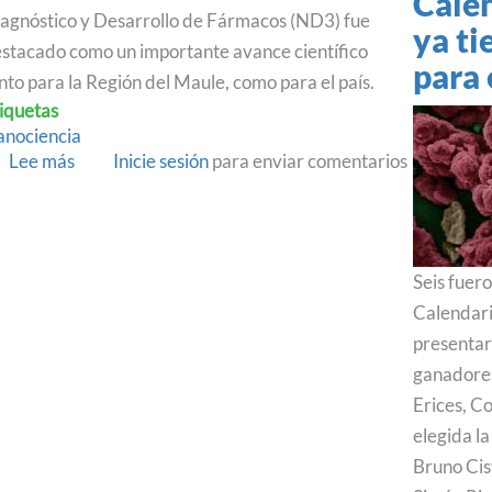
Cale
agnóstico y Desarrollo de Fármacos (ND3) fue
ya t
stacado como un importante avance científico
para 
nto para la Región del Maule, como para el país.
iquetas
nociencia
Lee más
sobre
Inicie sesión
para enviar comentarios
UTalca
inaugura
el
primer
Seis fuero
centro
especializado
Calendari
en
presentar
nanomedicina
ganadores
del
Erices, C
país
elegida l
21/11/2022
Bruno Cist